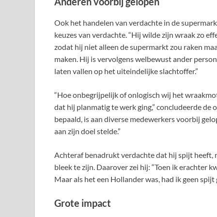
Anderen voorbij gelopen
Ook het handelen van verdachte in de supermark
keuzes van verdachte. “Hij wilde zijn wraak zo ef
zodat hij niet alleen de supermarkt zou raken ma
maken. Hij is vervolgens welbewust ander person
laten vallen op het uiteindelijke slachtoffer.”
“Hoe onbegrijpelijk of onlogisch wij het wraakmot
dat hij planmatig te werk ging,” concludeerde de o
bepaald, is aan diverse medewerkers voorbij gelop
aan zijn doel stelde.”
Achteraf benadrukt verdachte dat hij spijt heef
bleek te zijn. Daarover zei hij: “Toen ik erachter
Maar als het een Hollander was, had ik geen spijt
Grote impact