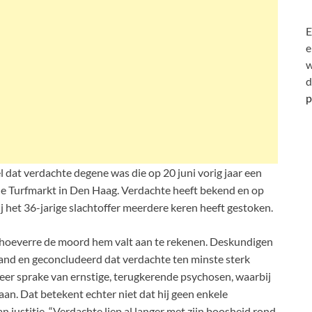
E
e
w
d
p
l dat verdachte degene was die op 20 juni vorig jaar een
e Turfmarkt in Den Haag. Verdachte heeft bekend en op
j het 36-jarige slachtoffer meerdere keren heeft gestoken.
n hoeverre de moord hem valt aan te rekenen. Deskundigen
and en geconcludeerd dat verdachte ten minste sterk
eer sprake van ernstige, terugkerende psychosen, waarbij
n. Dat betekent echter niet dat hij geen enkele
 justitie. “Verdachte liep al langer met zijn boosheid rond,