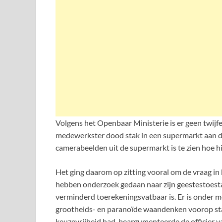
Volgens het Openbaar Ministerie is er geen twijfe
medewerkster dood stak in een supermarkt aan d
camerabeelden uit de supermarkt is te zien hoe hi
Het ging daarom op zitting vooral om de vraag i
hebben onderzoek gedaan naar zijn geestestoest
verminderd toerekeningsvatbaar is. Er is onder m
grootheids- en paranoïde waandenken voorop staa
keuzevrijheid had, beargumenteerde de officier van