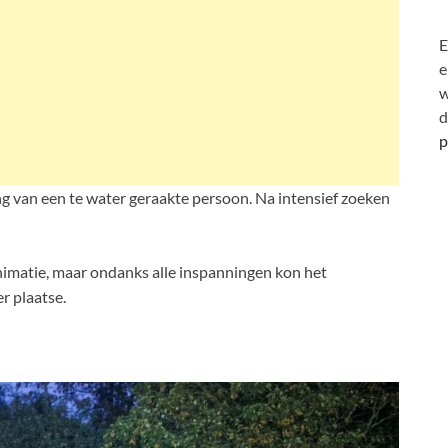
E
e
w
d
p
 van een te water geraakte persoon. Na intensief zoeken
imatie, maar ondanks alle inspanningen kon het
r plaatse.