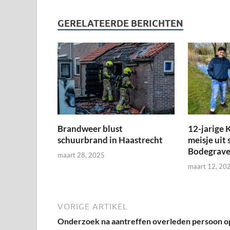
GERELATEERDE BERICHTEN
Brandweer blust
12-jarige K
schuurbrand in Haastrecht
meisje uit 
Bodegrav
maart 28, 2025
maart 12, 20
VORIGE ARTIKEL
Onderzoek na aantreffen overleden persoon o