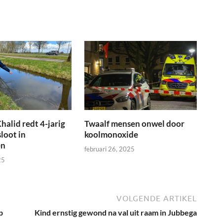
halid redt 4-jarig
Twaalf mensen onwel door
sloot in
koolmonoxide
en
februari 26, 2025
25
VOLGENDE ARTIKEL
p
Kind ernstig gewond na val uit raam in Jubbega