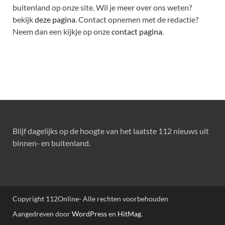
buitenland op onze site. Wil je meer over ons weten?
bekijk
deze pagina
. Contact opnemen met de redactie?
Neem dan een kijkje op onze
contact pagina.
Blijf dagelijks op de hoogte van het laatste 112 nieuws uit
binnen- en buitenland.
Copyright 112Online- Alle rechten voorbehouden
Aangedreven door
WordPress
en
HitMag
.