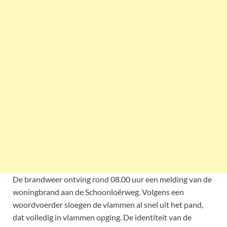
De brandweer ontving rond 08.00 uur een melding van de
woningbrand aan de Schoonloërweg. Volgens een
woordvoerder sloegen de vlammen al snel uit het pand,
dat volledig in vlammen opging. De identiteit van de