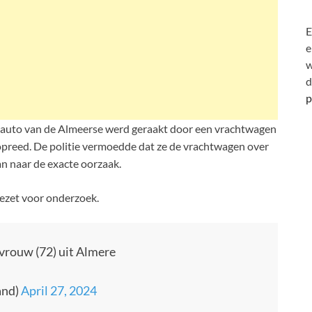
E
e
w
d
p
e auto van de Almeerse werd geraakt door een vrachtwagen
preed. De politie vermoedde dat ze de vrachtwagen over
n naar de exacte oorzaak.
ezet voor onderzoek.
vrouw (72) uit Almere
and)
April 27, 2024