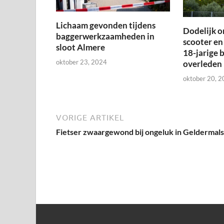
Lichaam gevonden tijdens
Dodelijk o
baggerwerkzaamheden in
scooter en
sloot Almere
18-jarige 
oktober 23, 2024
overleden
oktober 20, 
VORIGE ARTIKEL
Fietser zwaargewond bij ongeluk in Geldermal