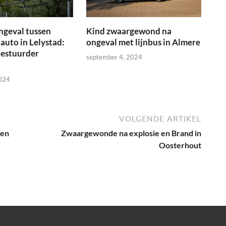
ngeval tussen
Kind zwaargewond na
 auto in Lelystad:
ongeval met lijnbus in Almere
bestuurder
september 4, 2024
2024
VOLGENDE ARTIKEL
sen
Zwaargewonde na explosie en Brand in
Oosterhout