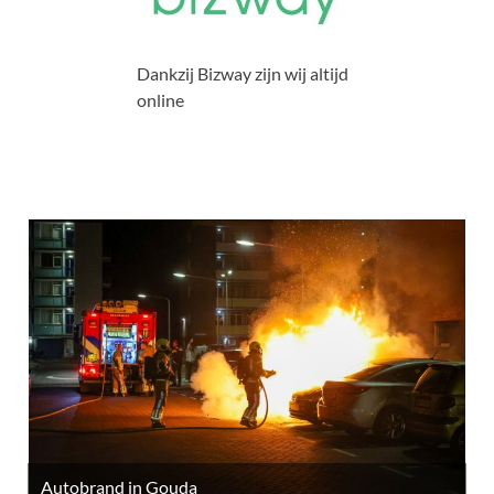
Dankzij Bizway zijn wij altijd
online
Autobrand in Gouda
M