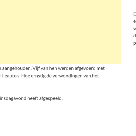
E
e
w
d
p
ren aangehouden. Vijf van hen werden afgevoerd met
itieauto’s. Hoe ernstig de verwondingen van het
dinsdagavond heeft afgespeeld.