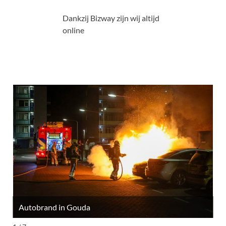
Dankzij Bizway zijn wij altijd
online
Autobrand in Gouda
M