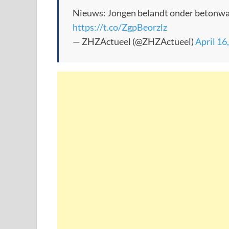
Nieuws: Jongen belandt onder betonwag
https://t.co/ZgpBeorzlz
— ZHZActueel (@ZHZActueel)
April 16