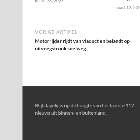
maart 28, 2025
maart 12, 20
VORIGE ARTIKEL
Motorrijder rijdt van viaduct en belandt op
uitvoegstrook snelweg
Blijf dagelijks op de hoogte van het laatste 112
nieuws uit binnen- en buitenland.