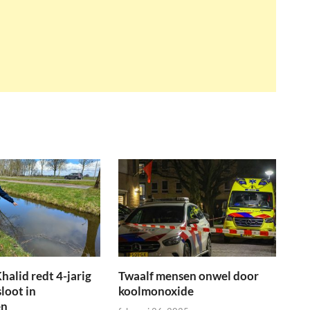
halid redt 4-jarig
Twaalf mensen onwel door
sloot in
koolmonoxide
en