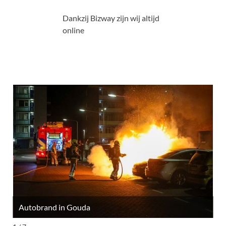
Dankzij Bizway zijn wij altijd
online
Autobrand in Gouda
M