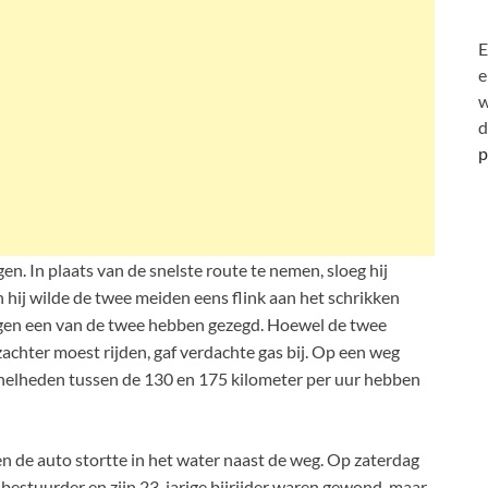
E
e
w
d
p
. In plaats van de snelste route te nemen, sloeg hij
n hij wilde de twee meiden eens flink aan het schrikken
egen een van de twee hebben gezegd. Hoewel de twee
achter moest rijden, gaf verdachte gas bij. Op een weg
 snelheden tussen de 130 en 175 kilometer per uur hebben
en de auto stortte in het water naast de weg. Op zaterdag
 bestuurder en zijn 23-jarige bijrijder waren gewond, maar