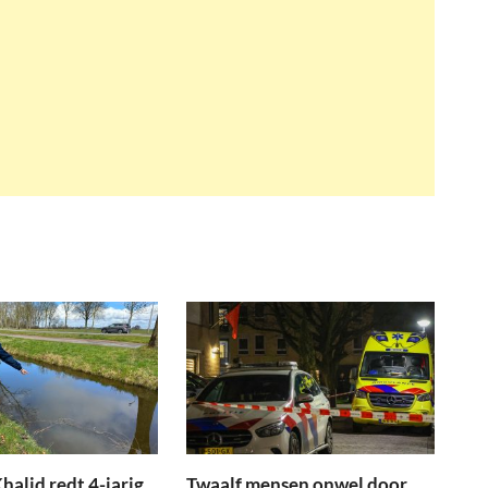
halid redt 4-jarig
Twaalf mensen onwel door