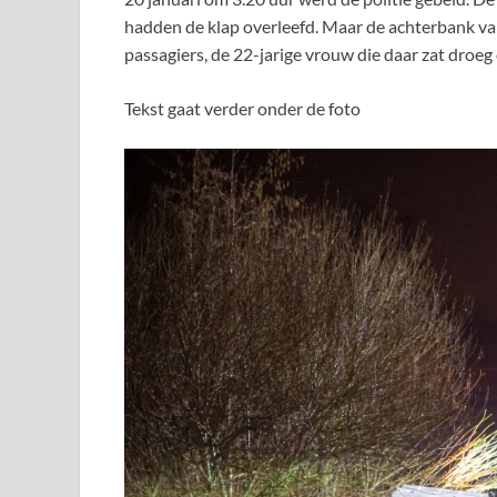
hadden de klap overleefd. Maar de achterbank van
passagiers, de 22-jarige vrouw die daar zat droe
Tekst gaat verder onder de foto