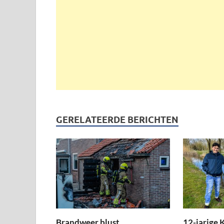
GERELATEERDE BERICHTEN
Brandweer blust
12-jarige K