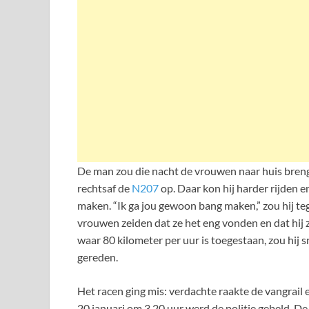
De man zou die nacht de vrouwen naar huis brengen
rechtsaf de
N207
op. Daar kon hij harder rijden e
maken. “Ik ga jou gewoon bang maken,” zou hij t
vrouwen zeiden dat ze het eng vonden en dat hij z
waar 80 kilometer per uur is toegestaan, zou hij
gereden.
Het racen ging mis: verdachte raakte de vangrail 
20 januari om 3.20 uur werd de politie gebeld. De