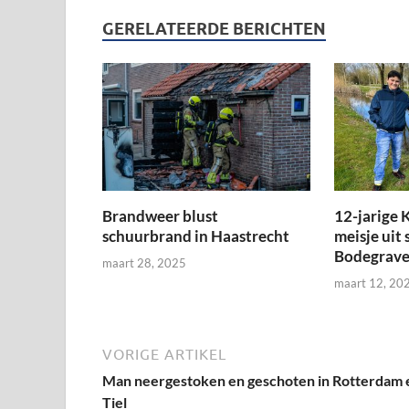
GERELATEERDE BERICHTEN
Brandweer blust
12-jarige K
schuurbrand in Haastrecht
meisje uit 
Bodegrav
maart 28, 2025
maart 12, 20
VORIGE ARTIKEL
Man neergestoken en geschoten in Rotterdam 
Tiel