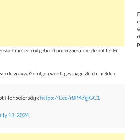
E
e
w
d
p
gestart met een uitgebreid onderzoek door de politie. Er
 van de vrouw. Getuigen wordt gevraagd zich te melden.
ot Honselersdijk
https://t.co/r8P47gjGC1
uly 13, 2024