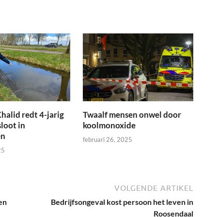
halid redt 4-jarig
Twaalf mensen onwel door
sloot in
koolmonoxide
en
februari 26, 2025
25
VOLGENDE ARTIKEL
en
Bedrijfsongeval kost persoon het leven in
Roosendaal