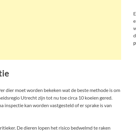
E
e
w
d
p
tie
. Per dier moet worden bekeken wat de beste methode is om
gheidsregio Utrecht zijn tot nu toe circa 10 koeien gered.
a inspectie kan worden vastgesteld of er sprake is van
ritieker. De dieren lopen het risico bedwelmd te raken