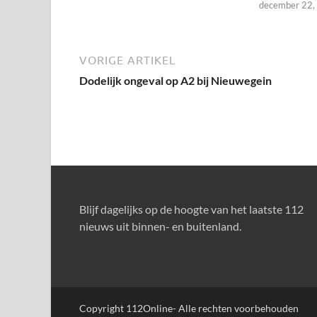
december 22,
VORIGE ARTIKEL
Dodelijk ongeval op A2 bij Nieuwegein
Blijf dagelijks op de hoogte van het laatste 112
nieuws uit binnen- en buitenland.
Copyright 112Online- Alle rechten voorbehouden