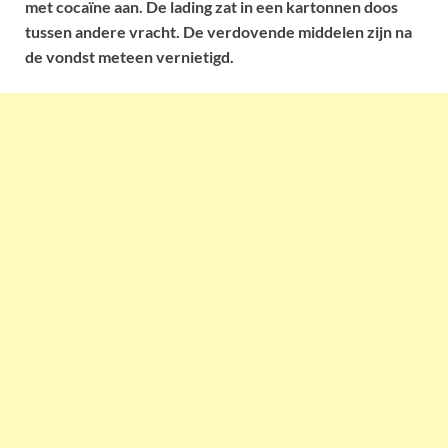
met cocaïne aan. De lading zat in een kartonnen doos
tussen andere vracht. De verdovende middelen zijn na
de vondst meteen vernietigd.