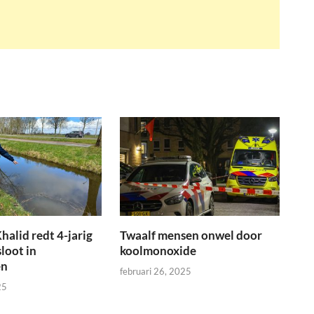
halid redt 4-jarig
Twaalf mensen onwel door
sloot in
koolmonoxide
en
februari 26, 2025
25