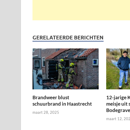
GERELATEERDE BERICHTEN
Brandweer blust
12-jarige K
schuurbrand in Haastrecht
meisje uit 
Bodegrav
maart 28, 2025
maart 12, 20