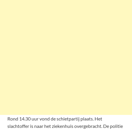
Rond 14.30 uur vond de schietpartij plaats. Het
slachtoffer is naar het ziekenhuis overgebracht. De politie