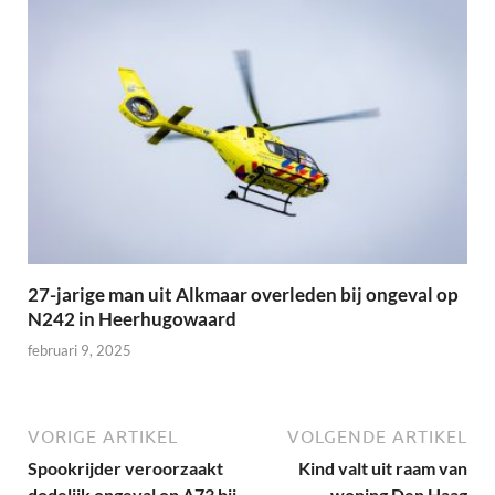
27-jarige man uit Alkmaar overleden bij ongeval op
N242 in Heerhugowaard
februari 9, 2025
VORIGE ARTIKEL
VOLGENDE ARTIKEL
Spookrijder veroorzaakt
Kind valt uit raam van
dodelijk ongeval op A73 bij
woning Den Haag