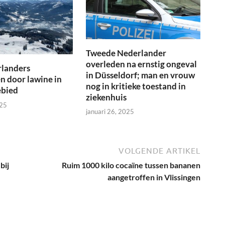
Tweede Nederlander
overleden na ernstig ongeval
rlanders
in Düsseldorf; man en vrouw
 door lawine in
nog in kritieke toestand in
ebied
ziekenhuis
025
januari 26, 2025
VOLGENDE ARTIKEL
bij
Ruim 1000 kilo cocaïne tussen bananen
aangetroffen in Vlissingen