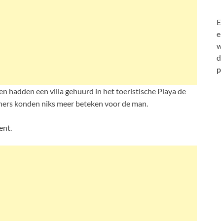
E
e
w
d
p
 hadden een villa gehuurd in het toeristische Playa de
eners konden niks meer beteken voor de man.
ent.