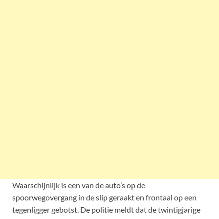
Waarschijnlijk is een van de auto’s op de
spoorwegovergang in de slip geraakt en frontaal op een
tegenligger gebotst. De politie meldt dat de twintigjarige