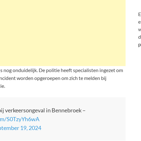
E
e
w
d
p
 nog onduidelijk. De politie heeft specialisten ingezet om
incident worden opgeroepen om zich te melden bij
ie.
bij verkeersongeval in Bennebroek –
.com/S0TzyYh6wA
ptember 19, 2024