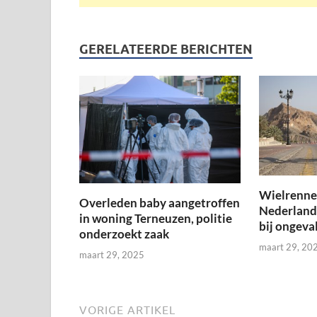
GERELATEERDE BERICHTEN
Wielrenner
Overleden baby aangetroffen
Nederland
in woning Terneuzen, politie
bij ongeval
onderzoekt zaak
maart 29, 20
maart 29, 2025
VORIGE ARTIKEL