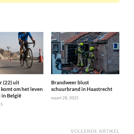
 (22) uit
Brandweer blust
 komt om het leven
schuurbrand in Haastrecht
 in België
maart 28, 2025
25
VOLGENDE ARTIKEL