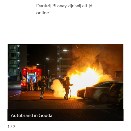
Dankzij Bizway zijn wij altijd
online
Autobrand in Gouda
M
1 / 7