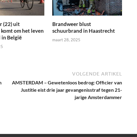
 (22) uit
Brandweer blust
 komt om het leven
schuurbrand in Haastrecht
 in België
maart 28, 2025
25
VOLGENDE ARTIKEL
n
AMSTERDAM – Gewetenloos bedrog: Officier van
Justitie eist drie jaar gevangenisstraf tegen 21-
jarige Amsterdammer