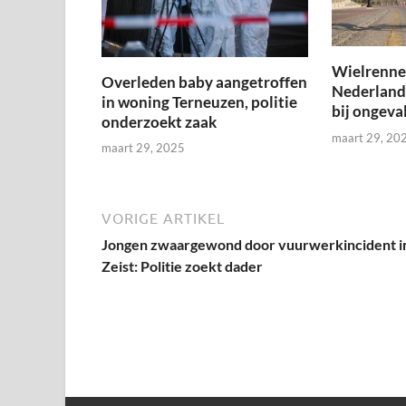
Wielrenner
Overleden baby aangetroffen
Nederland
in woning Terneuzen, politie
bij ongeval
onderzoekt zaak
maart 29, 20
maart 29, 2025
VORIGE ARTIKEL
Jongen zwaargewond door vuurwerkincident i
Zeist: Politie zoekt dader