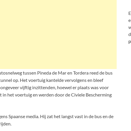
E
e
w
d
p
utosnelweg tussen Pineda de Mar en Tordera reed de bus
unnel op. Het voertuig kantelde vervolgens en bleef
ongeveer vijftig inzittenden, hoewel er plaats was voor
st in het voertuig en werden door de Civiele Bescherming
s Spaanse media. Hij zat het langst vast in de bus en de
ijden.