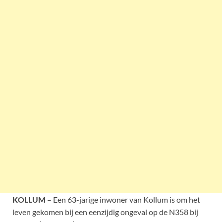
KOLLUM
– Een 63-jarige inwoner van Kollum is om het
leven gekomen bij een eenzijdig ongeval op de N358 bij