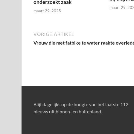
onderzoekt zaak
maart 29, 20
maart 29, 2025
VORIGE ARTIKEL
Vrouw die met fatbike te water raakte overled
Blijf dagelijks op de hoogte van het laatste 112
nieuws uit binnen- en buitenland.