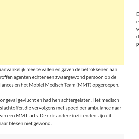
E
e
w
d
p
e aanvankelijk mee te vallen en gaven de betrokkenen aan
ig troffen agenten echter een zwaargewond persoon op de
ulances en het Mobiel Medisch Team (MMT) opgeroepen.
 ongeval gevlucht en had hen achtergelaten. Het medisch
lachtoffer, die vervolgens met spoed per ambulance naar
an een MMT-arts. De drie andere inzittenden zijn uit
aar bleken niet gewond.