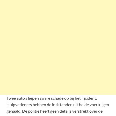
Twee auto’s liepen zware schade op bij het incident.
Hulpverleners hebben de inzittenden uit beide voertuigen
gehaald. De politie heeft geen details verstrekt over de