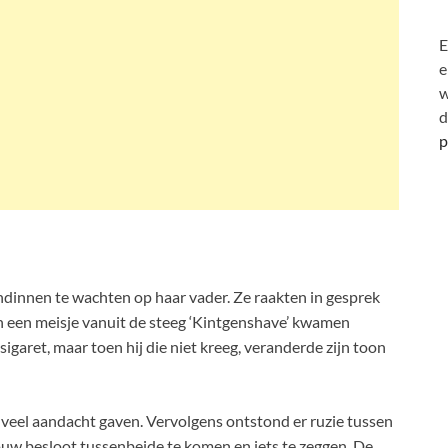
E
e
w
d
p
ndinnen te wachten op haar vader. Ze raakten in gesprek
n een meisje vanuit de steeg ‘Kintgenshave’ kwamen
garet, maar toen hij die niet kreeg, veranderde zijn toon
t veel aandacht gaven. Vervolgens ontstond er ruzie tussen
ouw besloot tussenbeide te komen en iets te zeggen. De