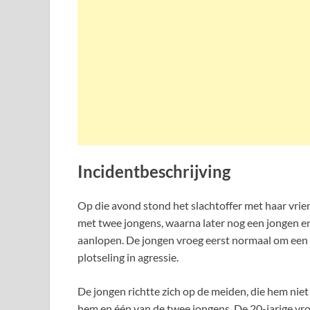
Incidentbeschrijving
Op die avond stond het slachtoffer met haar vrie
met twee jongens, waarna later nog een jongen e
aanlopen. De jongen vroeg eerst normaal om een si
plotseling in agressie.
De jongen richtte zich op de meiden, die hem nie
hem en één van de twee jongens. De 20-jarige vr