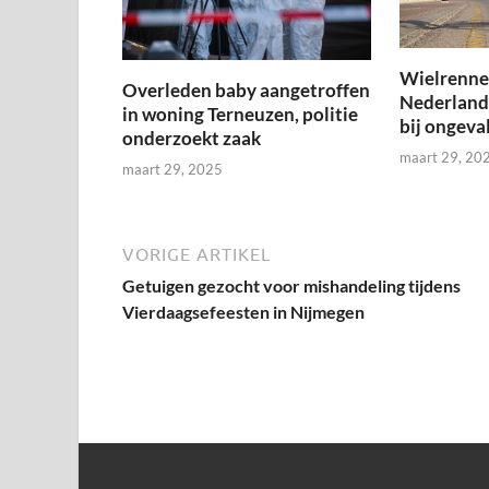
Wielrenner
Overleden baby aangetroffen
Nederland
in woning Terneuzen, politie
bij ongeval
onderzoekt zaak
maart 29, 20
maart 29, 2025
VORIGE ARTIKEL
Getuigen gezocht voor mishandeling tijdens
Vierdaagsefeesten in Nijmegen