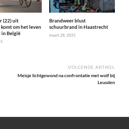
 (22) uit
Brandweer blust
 komt om het leven
schuurbrand in Haastrecht
 in België
maart 28, 2025
25
VOLGENDE ARTIKEL
Meisje lichtgewond na confrontatie met wolf bij
Leusden