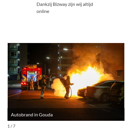
Dankzij Bizway zijn wij altijd
online
Autobrand in Gouda
M
1 / 7