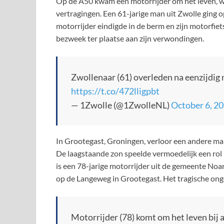
Op de A50 kwam een motorrijder om het leven, wa
vertragingen. Een 61-jarige man uit Zwolle ging o
motorrijder eindigde in de berm en zijn motorfie
bezweek ter plaatse aan zijn verwondingen.
Zwollenaar (61) overleden na eenzijdi
https://t.co/472lligpbt
— 1Zwolle (@1ZwolleNL)
October 6, 2
In Grootegast, Groningen, verloor een andere man
De laagstaande zon speelde vermoedelijk een rol
is een 78-jarige motorrijder uit de gemeente No
op de Langeweg in Grootegast. Het tragische ong
Motorrijder (78) komt om het leven bij 