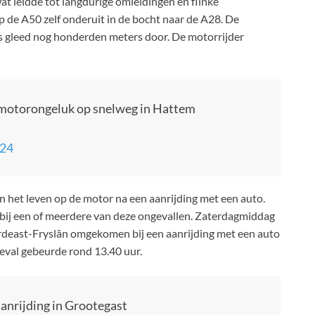
t leidde tot langdurige omleidingen en flinke
p de A50 zelf onderuit in de bocht naar de A28. De
ts gleed nog honderden meters door. De motorrijder
g motorongeluk op snelweg in Hattem
024
 het leven op de motor na een aanrijding met een auto.
 bij een of meerdere van deze ongevallen. Zaterdagmiddag
ardeast-Fryslân omgekomen bij een aanrijding met een auto
eval gebeurde rond 13.40 uur.
aanrijding in Grootegast