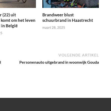
 (22) uit
Brandweer blust
 komt om het leven
schuurbrand in Haastrecht
 in België
maart 28, 2025
25
VOLGENDE ARTIKEL
l
Personenauto uitgebrand in woonwijk Gouda