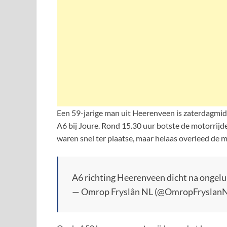
Een 59-jarige man uit Heerenveen is zaterdagmi
A6 bij Joure. Rond 15.30 uur botste de motorrijde
waren snel ter plaatse, maar helaas overleed de m
A6 richting Heerenveen dicht na ongel
— Omrop Fryslân NL (@OmropFryslan