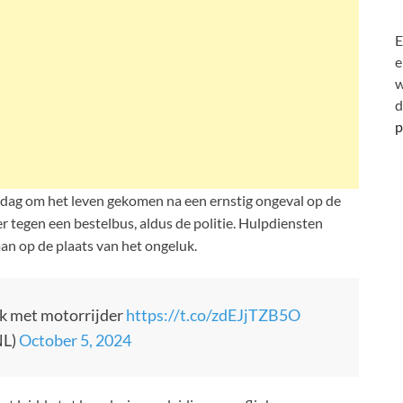
E
e
w
d
p
ddag om het leven gekomen na een ernstig ongeval op de
r tegen een bestelbus, aldus de politie. Hulpdiensten
an op de plaats van het ongeluk.
uk met motorrijder
https://t.co/zdEJjTZB5O
NL)
October 5, 2024