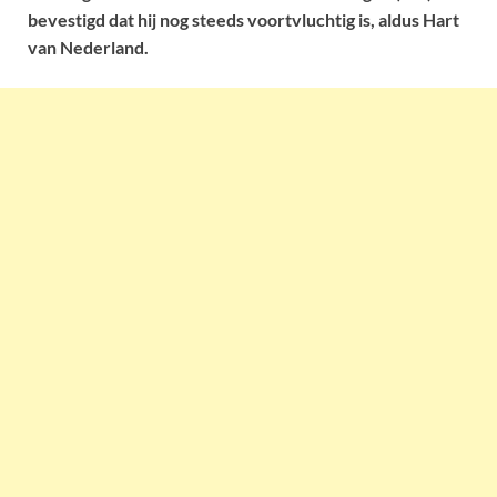
bevestigd dat hij nog steeds voortvluchtig is, aldus Hart
van Nederland.