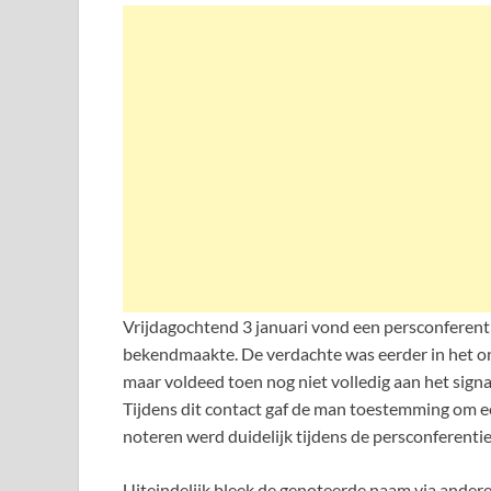
Vrijdagochtend 3 januari vond een persconferent
bekendmaakte. De verdachte was eerder in het on
maar voldeed toen nog niet volledig aan het sign
Tijdens dit contact gaf de man toestemming om ee
noteren werd duidelijk tijdens de persconferentie
Uiteindelijk bleek de genoteerde naam via ander