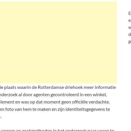
E
e
w
d
p
ie plaats waarin de Rotterdamse driehoek meer informatie
derzoek al door agenten gecontroleerd in een winkel,
alement en was op dat moment geen officiële verdachte.
n foto van hem te maken en zijn identiteitsgegevens te
.
e sporen en zoekmethoden in het onderzoek naar voren te