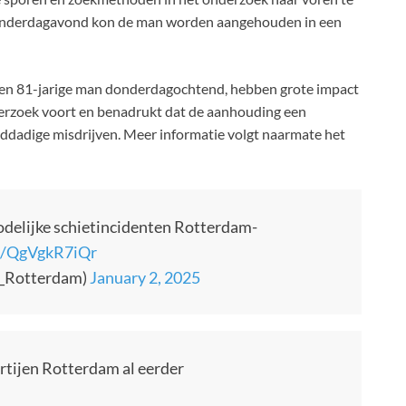
 Donderdagavond kon de man worden aangehouden in een
n een 81-jarige man donderdagochtend, hebben grote impact
derzoek voort en benadrukt dat de aanhouding een
elddadige misdrijven. Meer informatie volgt naarmate het
odelijke schietincidenten Rotterdam-
co/QgVgkR7iQr
L_Rotterdam)
January 2, 2025
rtijen Rotterdam al eerder