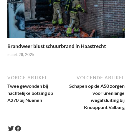
Brandweer blust schuurbrand in Haastrecht
maart 28, 2025
VORIGE ARTIKEL
VOLGENDE ARTIKEL
Twee gewonden bij
Schapen op de A50 zorgen
nachtelijke botsing op
voor urenlange
A270 bij Nuenen
wegafsluiting bij
Knooppunt Valburg