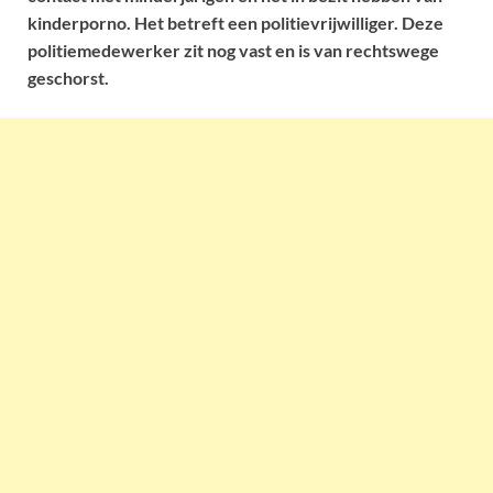
kinderporno. Het betreft een politievrijwilliger. Deze
politiemedewerker zit nog vast en is van rechtswege
geschorst.