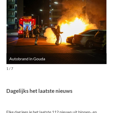
Autobrand in Gouda
M
1 / 7
Dagelijks het laatste nieuws
Elke dag lees je het laatste 112 nieuws uit binnen- en