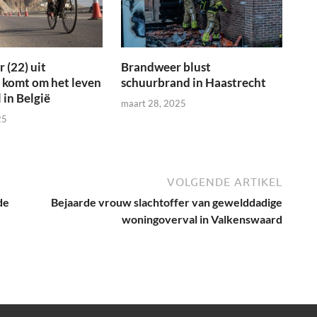
 (22) uit
Brandweer blust
 komt om het leven
schuurbrand in Haastrecht
 in België
maart 28, 2025
25
VOLGENDE ARTIKEL
de
Bejaarde vrouw slachtoffer van gewelddadige
woningoverval in Valkenswaard