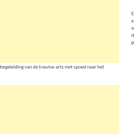
E
e
w
d
p
 begeleiding van de trauma-arts met spoed naar het