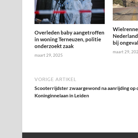
Wielrenner
Overleden baby aangetroffen
Nederland
in woning Terneuzen, politie
bij ongeval
onderzoekt zaak
maart 29, 20
maart 29, 2025
VORIGE ARTIKEL
Scooterrijdster zwaargewond na aanrijding op 
Koninginnelaan in Leiden