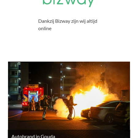
Dankzij Bizway zijn wij altijd
online
Autobrand in Gouda
M