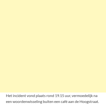
Het incident vond plaats rond 19.15 uur, vermoedelijk na
een woordenwisseling buiten een café aan de Hoogstraat.