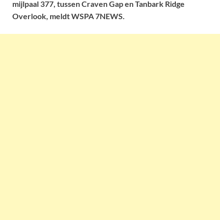
mijlpaal 377, tussen Craven Gap en Tanbark Ridge
Overlook, meldt WSPA 7NEWS.