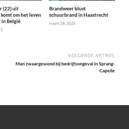
 (22) uit
Brandweer blust
 komt om het leven
schuurbrand in Haastrecht
 in België
maart 28, 2025
25
VOLGENDE ARTIKEL
Man zwaargewond bij bedrijfsongeval in Sprang-
Capelle