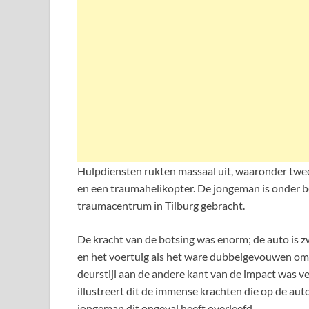
Hulpdiensten rukten massaal uit, waaronder twe
en een traumahelikopter. De jongeman is onder b
traumacentrum in Tilburg gebracht.
De kracht van de botsing was enorm; de auto is z
en het voertuig als het ware dubbelgevouwen om d
deurstijl aan de andere kant van de impact was v
illustreert dit de immense krachten die op de aut
jongeman dit ongeval heeft overleefd.