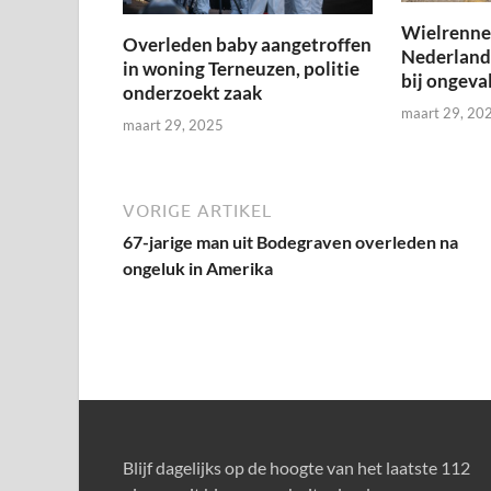
Wielrenner
Overleden baby aangetroffen
Nederland
in woning Terneuzen, politie
bij ongeval
onderzoekt zaak
maart 29, 20
maart 29, 2025
VORIGE ARTIKEL
67-jarige man uit Bodegraven overleden na
ongeluk in Amerika
Blijf dagelijks op de hoogte van het laatste 112